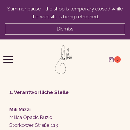
Skip
Summer pause - the shop is temporary closed while
to
the website is being refreshed.
content
Dismiss
0
1. Verantwortliche Stelle
Mili Mizzi
Milica Opacic Ruzic
Storkower Straße 113